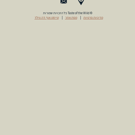
© Taste of the Wild כל הזכויות שמורות
טייסט אוף דה ווילד
|
מפת אתר
|
מדיניות פרטיות