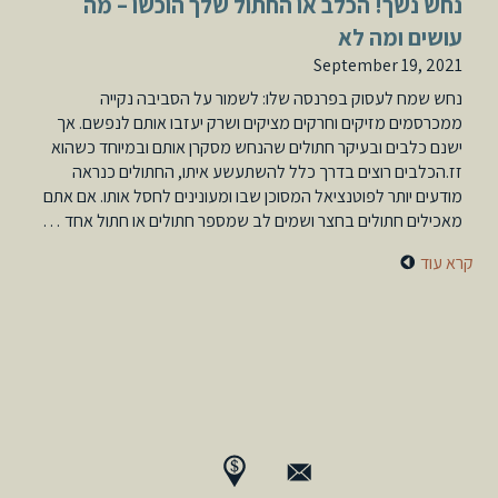
נחש נשך! הכלב או החתול שלך הוכשו – מה
עושים ומה לא
September 19, 2021
נחש שמח לעסוק בפרנסה שלו: לשמור על הסביבה נקייה
ממכרסמים מזיקים וחרקים מציקים ושרק יעזבו אותם לנפשם. אך
ישנם כלבים ובעיקר חתולים שהנחש מסקרן אותם ובמיוחד כשהוא
זז.הכלבים רוצים בדרך כלל להשתעשע איתו, החתולים כנראה
מודעים יותר לפוטנציאל המסוכן שבו ומעונינים לחסל אותו. אם אתם
מאכילים חתולים בחצר ושמים לב שמספר חתולים או חתול אחד …
קרא עוד