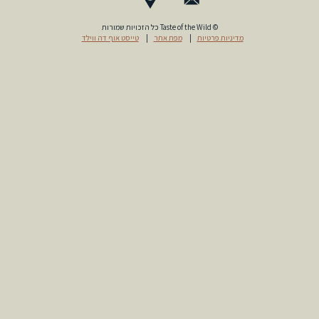
© Taste of the Wild כל הזכויות שמורות
מדיניות פרטיות
|
מפת אתר
|
טייסט אוף דה ווילד