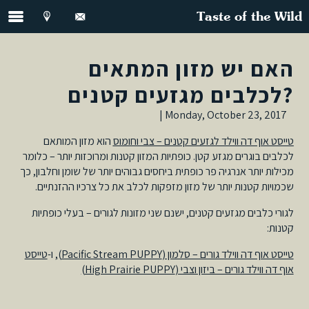
Taste of the Wild
האם יש מזון המתאים
לכלבים מגזעים קטנים?
Monday, October 23, 2017 |
טייסט אוף דה ווילד לגזעים קטנים – צבי וחומוס
הוא מזון המותאם
לכלבים בוגרים מגזע קטן. כופתיות המזון קטנות ומרוכזות יותר – כלומר
מכילות יותר אנרגיה פר כופתית ביחסים גבוהים יותר של שומן וחלבון, כך
שכמויות קטנות יותר של מזון מזפקות לכלב את כל צרכיו ההזנתיים.
לגורי כלבים מגזעים קטנים, ישנם שני מזונות לגורים – בעלי כופתיות
קטנות:
טייסט אוף דה ווילד גורים – סלמון (Pacific Stream PUPPY)
, ו-
טייסט
אוף דה ווילד גורים – ביזון וצבי (High Prairie PUPPY)